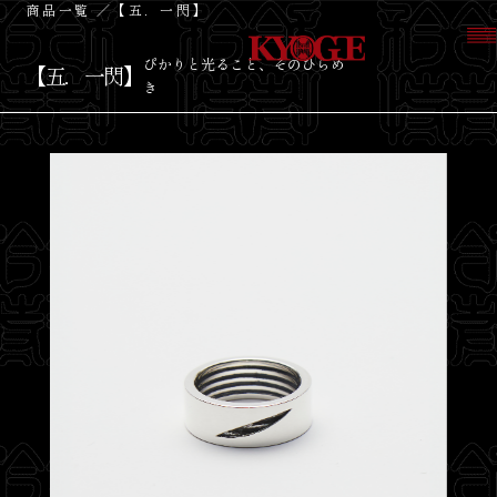
商品一覧
／【五．一閃】
ぴかりと光ること、そのひらめ
【五．一閃】
き
About
Products
Look