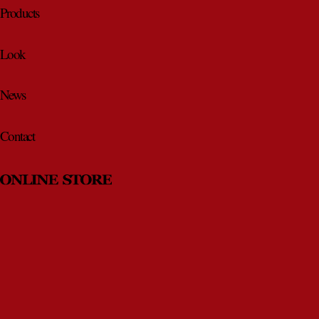
Products
Look
News
Contact