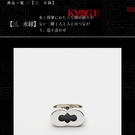
商品一覧
／【三．永縁】
永｜将来にわたって時の限りが
【三．永縁】
ない 縁｜人と人とのつなが
り、巡り合わせ
About
Products
Look