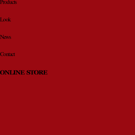
Products
Look
News
Contact